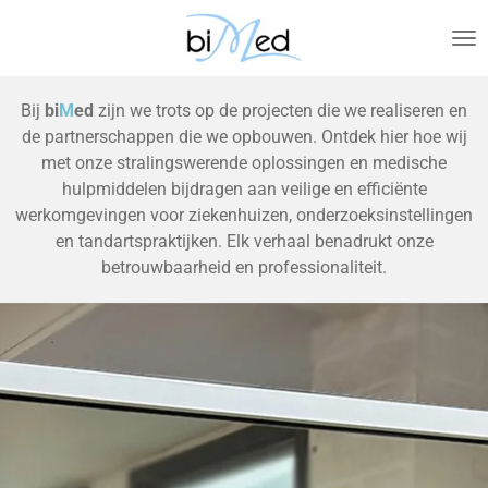
Ga
direct
naar
de
Bij
bi
M
ed
z
ijn we trots op de projecten die we realiseren en
hoofdinhoud
de partnerschappen die we opbouwen. Ontdek hier hoe wij
met onze stralingswerende oplossingen en medische
hulpmiddelen bijdragen aan veilige en efficiënte
werkomgevingen voor ziekenhuizen, onderzoeksinstellingen
en tandartspraktijken. Elk verhaal benadrukt onze
betrouwbaarheid en professionaliteit.